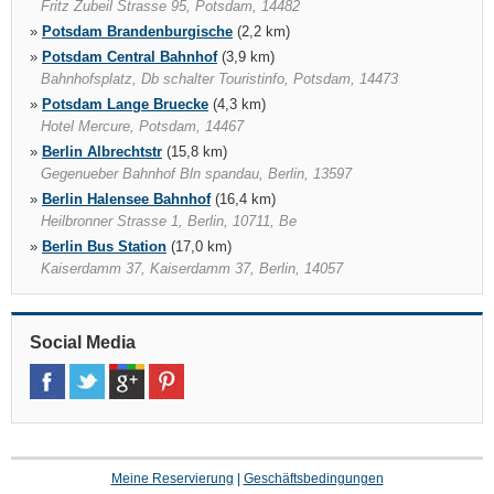
Fritz Zubeil Strasse 95, Potsdam, 14482
»
Potsdam Brandenburgische
(2,2 km)
»
Potsdam Central Bahnhof
(3,9 km)
Bahnhofsplatz, Db schalter Touristinfo, Potsdam, 14473
»
Potsdam Lange Bruecke
(4,3 km)
Hotel Mercure, Potsdam, 14467
»
Berlin Albrechtstr
(15,8 km)
Gegenueber Bahnhof Bln spandau, Berlin, 13597
»
Berlin Halensee Bahnhof
(16,4 km)
Heilbronner Strasse 1, Berlin, 10711, Be
»
Berlin Bus Station
(17,0 km)
Kaiserdamm 37, Kaiserdamm 37, Berlin, 14057
»
Berlin Mariendorfer
(18,8 km)
Mariendorfer Damm 197 199, Berlin, 12107
»
Social Media
Berlin Schöneberg
(19,7 km)
Berlin, 10787
»
Berlin Tegel Flughafen
(21,6 km)
P2 3. Entrance Ground Floor, Berlin, 13405
Meine Reservierung
|
Geschäftsbedingungen