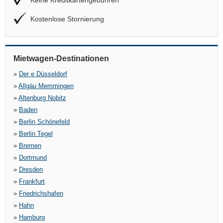
Keine Kreditkartengebühren
Kostenlose Stornierung
Mietwagen-Destinationen
»
Der e Düsseldorf
»
Allgäu Memmingen
»
Altenburg Nobitz
»
Baden
»
Berlin Schönefeld
»
Berlin Tegel
»
Bremen
»
Dortmund
»
Dresden
»
Frankfurt
»
Friedrichshafen
»
Hahn
»
Hamburg