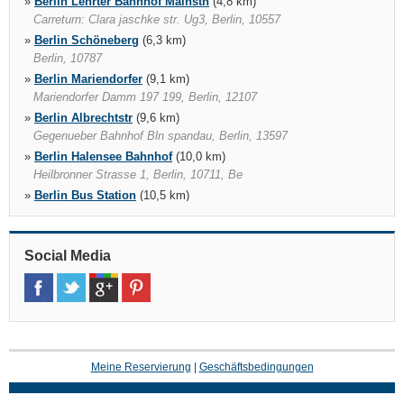
»
Berlin Lehrter Bahnhof Mainstn
(4,8 km)
Carreturn: Clara jaschke str. Ug3, Berlin, 10557
»
Berlin Schöneberg
(6,3 km)
Berlin, 10787
»
Berlin Mariendorfer
(9,1 km)
Mariendorfer Damm 197 199, Berlin, 12107
»
Berlin Albrechtstr
(9,6 km)
Gegenueber Bahnhof Bln spandau, Berlin, 13597
»
Berlin Halensee Bahnhof
(10,0 km)
Heilbronner Strasse 1, Berlin, 10711, Be
»
Berlin Bus Station
(10,5 km)
Kaiserdamm 37, Kaiserdamm 37, Berlin, 14057
»
Berlin Tegel Flughafen
(10,8 km)
P2 3. Entrance Ground Floor, Berlin, 13405
Social Media
»
Berlin Schönefeld Flughafen
(14,7 km)
Berlin, 12529
»
Potsdam Babelsberg
(25,1 km)
August bebel str. 79, Potsdam babelsberg, 14482
Meine Reservierung
|
Geschäftsbedingungen