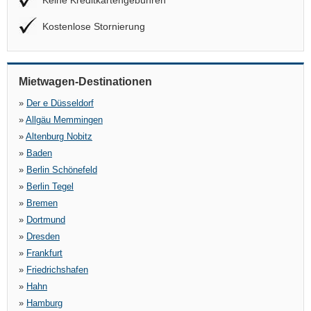
Keine Kreditkartengebühren
Kostenlose Stornierung
Mietwagen-Destinationen
»
Der e Düsseldorf
»
Allgäu Memmingen
»
Altenburg Nobitz
»
Baden
»
Berlin Schönefeld
»
Berlin Tegel
»
Bremen
»
Dortmund
»
Dresden
»
Frankfurt
»
Friedrichshafen
»
Hahn
»
Hamburg