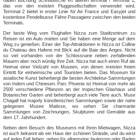
haben Buchung Schreibtische im älteren terminal / Terminal 1,
das von den meisten Fluggesellschaften verwendet wird.
Terminal 2 bietet in erster Linie für Air France und Easyjet und
kostenlose Pendelbusse Fähre Passagiere zwischen den beiden
Terminals.
Der beste Weg vom Flughafen Nizza zum Stadtzentrum zu
Reisen ist ein Auto mieten und Sie haben eine Menge auf dem
Weg zu genießen. Einer der Top-Attraktionen in Nizza ist Colline
du Chateau des Hafens mit Blick auf die Baie des Anges. Nicht
so viel vorhanden von der Schlossruine neben zerfallenden
Mauern aber noch würdig Ihre Zeit. Nizza hat auch einen Ruf als
Heimat einer Vielzahl von Museen, von denen meisten freien
Eintritt für einheimische und Touristen bieten. Das Museum für
asiatische Kunst beherbergt die besten Architektur-Sammlungen
von Indern und Chinesen. Parc Phoenix ist Heimat von mehr als
2500 verschiedene Pflanzen an der tropischen Glashaus und
Botanischer Garten und beherbergt auch viele Tiere auch. Muse
Chagall hat majorly künstlerischen Sammlungen sowie der nahe
gelegenen Musee Matisse, wo sehen Sie charmante
Sammlungen von Zeichnungen, Skulpturen und Gemälde aus
dem 17. Jahrhundert.
Neben dem Besuch des Museums mit Ihren Mietwagen, Nizza
ist auch bekannt als ein Haus der schönen Strände, und du wirst
auf jeden Fall lieben, gehen für allgemeine faulenzen oder Baden