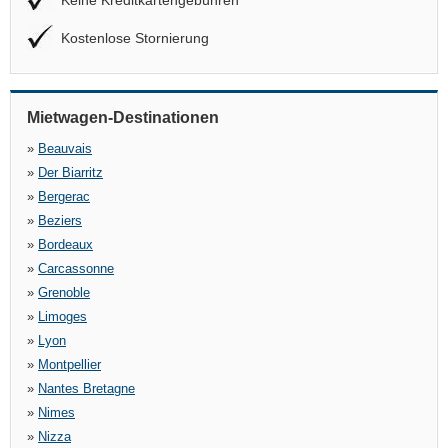
Keine Kreditkartengebühren
Kostenlose Stornierung
Mietwagen-Destinationen
»
Beauvais
»
Der Biarritz
»
Bergerac
»
Beziers
»
Bordeaux
»
Carcassonne
»
Grenoble
»
Limoges
»
Lyon
»
Montpellier
»
Nantes Bretagne
»
Nimes
»
Nizza