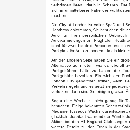
verbringen ihren Urlaub in Scharen. Der 
sich in unmittelbarer Nähe der wichtigst
machen.
Die City of London ist voller Spaß und S
Heathrow ankommen, Sie besuchen die nä
Auto für Ihren persönlichen Gebrauch 
Autovermietungen am Flughafen Heathrow
ideal für zwei bis drei Personen und es 
Parkplatz Ihr Auto zu parken, da ein kleine
Auf der anderen Seite haben Sie ein gro
Alternative zu mieten, wie es überall 
Parkgebühren hätte zu Lasten der Touri
Parkgebühr bezahlen. Ein wichtiger Pun
London City gehorchen sollten, wenn si
Verkehrsregeln und es setzt sie jederzei
verletzen, dann sind Sie einigen großen Är
Sogar eine Woche ist nicht genug für Tou
besuchen. Einige bekannten Sehenswürdigk
Madame Tussauds Wachsfigurenkabinett un
glücklich, die Stadt während der Wimbled
Aktion bei den All England Club fangen
weitere Details zu den Orten in der Sta