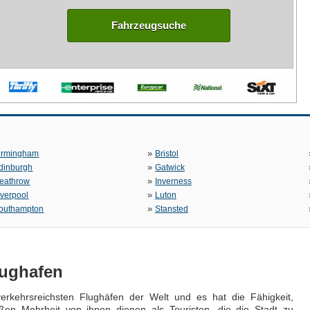
Fahrzeugsuche
»
irmingham
Bristol
»
dinburgh
Gatwick
»
eathrow
Inverness
»
iverpool
Luton
»
outhampton
Stansted
lughafen
verkehrsreichsten Flughäfen der Welt und es hat die Fähigkeit,
oßen Mehrheit von ihnen dienen als Touristen, die die Stadt zu