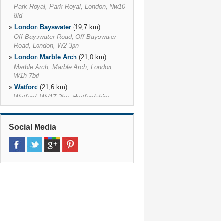
Park Royal, Park Royal, London, Nw10
8ld
»
London Bayswater
(19,7 km)
Off Bayswater Road, Off Bayswater
Road, London, W2 3pn
»
London Marble Arch
(21,0 km)
Marble Arch, Marble Arch, London,
W1h 7bd
»
Watford
(21,6 km)
Watford, Wd17 2hn, Hertfordshire
»
London Finchley
(26,1 km)
Silverstone Garage, Silverstone
Social Media
Garage, Finchley, N12 8qr
»
London Bow
(30,7 km)
411 Wick Lane, Bow, London, E3 2jg
»
London City Flughafen
(35,1 km)
King George V Dock, Silvertown,
London, E16 2px
»
London Enfield
(35,6 km)
Enfield, Enfield, En3 5qs, Middlesex
»
Reading
(36,6 km)
Reading, Rg2 0qz