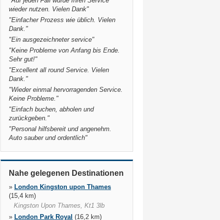
"
Auf jeden Fall würde Ihren Service
wieder nutzen. Vielen Dank
"
"
Einfacher Prozess wie üblich. Vielen
Dank.
"
"
Ein ausgezeichneter service
"
"
Keine Probleme von Anfang bis Ende.
Sehr gut!
"
"
Excellent all round Service. Vielen
Dank.
"
"
Wieder einmal hervorragenden Service.
Keine Probleme.
"
"
Einfach buchen, abholen und
zurückgeben.
"
"
Personal hilfsbereit und angenehm.
Auto sauber und ordentlich
"
Nahe gelegenen Destinationen
»
London Kingston upon Thames
(15,4 km)
Kingston Upon Thames, Kt1 3lb
»
London Park Royal
(16,2 km)