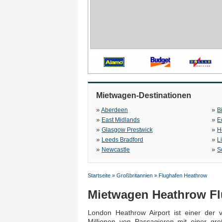
Mietwagen-Destinationen
»
»
Aberdeen
B
»
»
East Midlands
E
»
»
Glasgow Prestwick
H
»
»
Leeds Bradford
L
»
»
Newcastle
S
Startseite
»
Großbritannien
»
Flughafen Heathrow
Mietwagen Heathrow F
London Heathrow Airport ist einer der 
Millionen von Passagieren mit einer gr