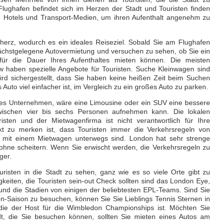
Flughafen befindet sich im Herzen der Stadt und Touristen finden
en Hotels und Transport-Medien, um ihren Aufenthalt angenehm zu
cherz, wodurch es ein ideales Reiseziel. Sobald Sie am Flughafen
chstgelegene Autovermietung und versuchen zu sehen, ob Sie ein
für die Dauer Ihres Aufenthaltes mieten können. Die meisten
 haben spezielle Angebote für Touristen. Suche Kleinwagen sind
wird sichergestellt, dass Sie haben keine heißen Zeit beim Suchen
s Auto viel einfacher ist, im Vergleich zu ein großes Auto zu parken.
ßes Unternehmen, wäre eine Limousine oder ein SUV eine bessere
zwischen vier bis sechs Personen aufnehmen kann. Die lokalen
sten und der Mietwagenfirma ist nicht verantwortlich für Ihre
kt zu merken ist, dass Touristen immer die Verkehrsregeln von
e mit einem Mietwagen unterwegs sind. London hat sehr strenge
t ohne scheitern. Wenn Sie erwischt werden, die Verkehrsregeln zu
ger.
risten in die Stadt zu sehen, ganz wie es so viele Orte gibt zu
eiten, die Touristen sein-out Check sollten sind das London Eye,
d die Stadien von einigen der beliebtesten EPL-Teams. Sind Sie
on-Saison zu besuchen, können Sie Sie Lieblings Tennis Sternen in
 die der Host für die Wimbledon Championships ist. Möchten Sie
dt, die Sie besuchen können, sollten Sie mieten eines Autos am