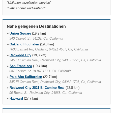
"
Üblichen exzellenten service
"
"
Sehr schnell und einfach
"
Nahe gelegenen Destinationen
»
Union Square
(19,2 km)
340 Ofarrell St, 94102, Ca, California
»
Oakland Flughafen
(19,3 km)
7600 Earhart Rd, Oakland, 94621 4557, Ca, California
»
Redwood City
(19,3 km)
345 El Camino Real, Redwood City, 94062 1723, Ca, California
»
San Francisco
(19,4 km)
687 Folsom St, 94107 1313, Ca, California
»
Palo Alto Kalifornien
(22,7 km)
345 El Camino Real, Redwood City, 94062 1723, Ca, California
»
Redwood City 2821 El Camino Real
(22,8 km)
99 Beech St, Redwood City, 94063, Ca, California
»
Hayward
(27,7 km)
27295 Mission Boulevard, Hayward, 94544, Ca, California
»
Fremont
(34,3 km)