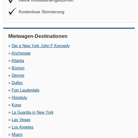
Keine Kreditkartengebühren
Kostenlose Stornierung
Mietwagen-Destinationen
»
Der e New York John F Kennedy
»
Anchorage
»
Atlanta
»
Boston
»
Denver
»
Dulles
»
Fort Lauderdale
»
Honolulu
»
Kona
»
La Guardia in New York
»
Las Vegas
»
Los Angeles
»
Miami